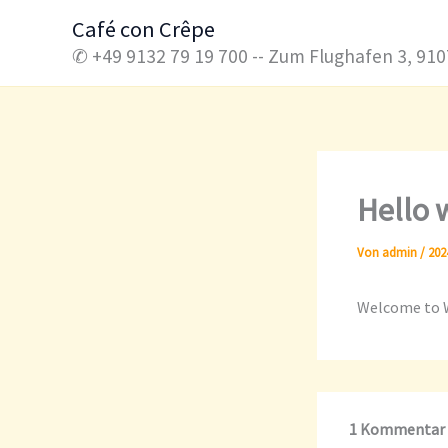
Zum
Café con Crêpe
Inhalt
✆ +49 9132 79 19 700 -- Zum Flughafen 3, 9
springen
Hello 
Von
admin
/
202
Welcome to Wo
1 Kommentar z