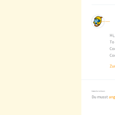
A WordPress Commenter
Hi,
To 
Co
Co
Zu
Kommentar verfassen
Du musst
an