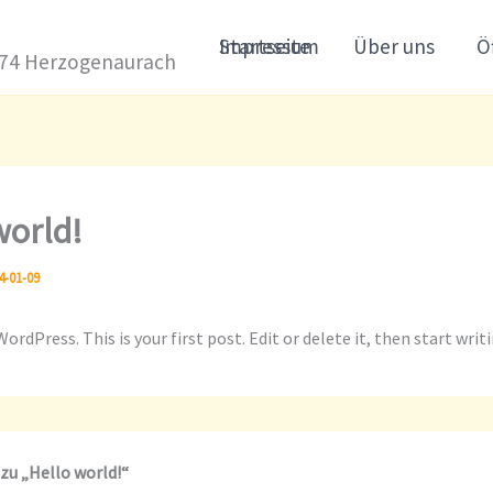
Startseite
Impressum
Über uns
Ö
1074 Herzogenaurach
world!
4-01-09
rdPress. This is your first post. Edit or delete it, then start writ
u „Hello world!“